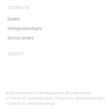
DISTRIBUTIE
Dealers
Vertegenwoordigers
Service centers
CONTACT
©2026 Vismaravetro srl
VERANO
| Bedrijfsgegevens L.88/09 Btw-nummer
01768720136 |
HEADQUARTER CABINE DOCCIA
Accessibility report
|
Privacy Policy
|
Whistleblowing Policy
|
Cookie Policy
|
View cookie settings
ITALIA