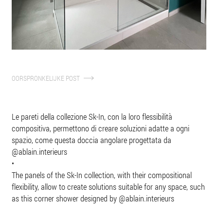
NIEUWS
douchebakken
technische vormen
montage-instructies
organisatie
BEDRIJF
type installatie
encoder
reiniging
gebruikershandleidingen
file 3d
speciale elementen
ABOUT
monstername binnen 24 uur
een italiaans verhaal
It
En
Fr
Es
Nl
PERSONALISERING
vismaravetro-kwaliteit
DOWNLOAD
profielen
duurzaamheid
OORSPRONKELIJKE POST
catalogi
glas
vismaravetro op video
collecties
decoraties
technische gegevensbladen
inspiration gallery
CORPORATE GOVERNANCE
technische vormen
Le pareti della collezione Sk-In, con la loro flessibilità
industrie 4.0
type installatie
compositiva, permettono di creare soluzioni adatte a ogni
ethische code
gebruikershandleidingen
spazio, come questa doccia angolare progettata da
whistleblowing policy
@ablain.interieurs
•
The panels of the Sk-In collection, with their compositional
flexibility, allow to create solutions suitable for any space, such
as this corner shower designed by
@ablain.interieurs