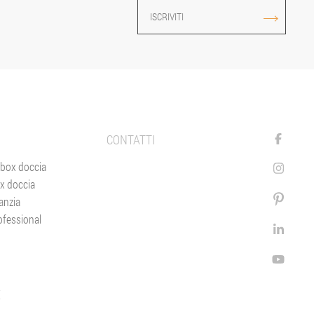
ISCRIVITI
CONTATTI
 box doccia
x doccia
anzia
ofessional
E