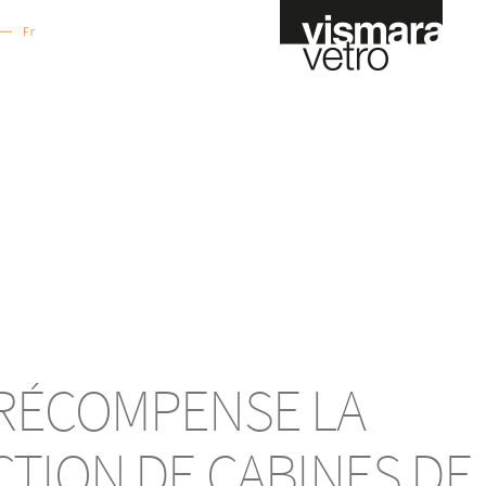
Fr
It
En
Es
Nl
Devis En ligne
Contract
RÉCOMPENSE LA
TION DE CABINES DE